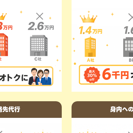
絡先代行
身内へ