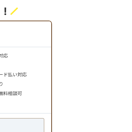
る！
／
対応
ード払い対応
り
無料相談可