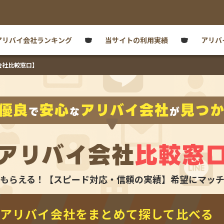
アリバイ会社ランキング
当サイトの利用実績
アリバ
会社比較窓口】
優良
安心
アリバイ会社
見つか
で
な
が
アリバイ会社
比較窓
もらえる！
【スピード対応・信頼の実績】
希望にマッ
アリバイ会社をまとめて
探して比べる