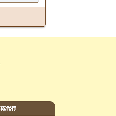
で
作成代行