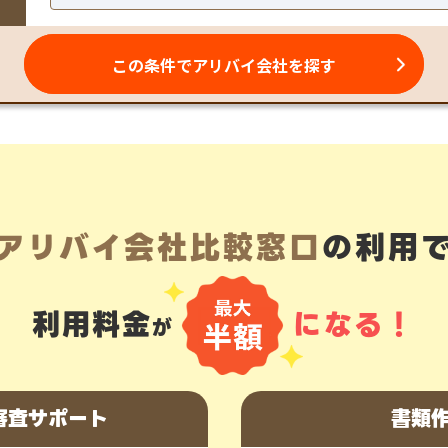
アリバイ会社比較窓口
の利用
利用料金
になる！
が
審査サポート
書類