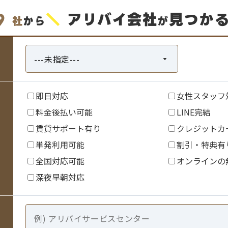
9
＼
アリバイ会社
見つか
社
から
が
即日対応
女性スタッフ
料金後払い可能
LINE完結
賃貸サポート有り
クレジットカ
単発利用可能
割引・特典有
全国対応可能
オンラインの
深夜早朝対応