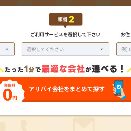
ご利用サービスを
選択して下さい
お住
＼
1
最適な会社
選べる！
たった
分
で
が
アリバイ会社を
まとめて探す