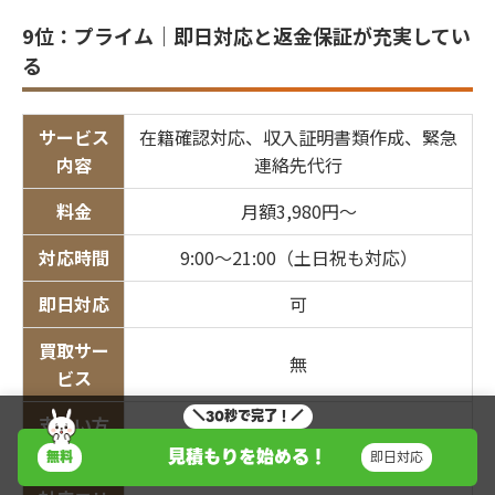
9位：プライム｜即日対応と返金保証が充実してい
る
サービス
在籍確認対応、収入証明書類作成、緊急
内容
連絡先代行
料金
月額3,980円〜
対応時間
9:00〜21:00（土日祝も対応）
即日対応
可
買取サー
無
ビス
＼30秒で完了！／
支払い方
銀行振込、クレジットカード
法
見積もりを始める！
無料
即日対応