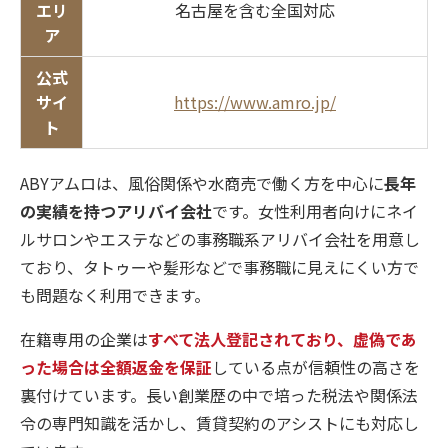
エリ
名古屋を含む全国対応
ア
公式
サイ
https://www.amro.jp/
ト
ABYアムロは、風俗関係や水商売で働く方を中心に
長年
の実績を持つアリバイ会社
です。女性利用者向けにネイ
ルサロンやエステなどの事務職系アリバイ会社を用意し
ており、タトゥーや髪形などで事務職に見えにくい方で
も問題なく利用できます。
在籍専用の企業は
すべて法人登記されており、虚偽であ
った場合は全額返金を保証
している点が信頼性の高さを
裏付けています。長い創業歴の中で培った税法や関係法
令の専門知識を活かし、賃貸契約のアシストにも対応し