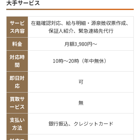
大手サービス
サービ
在籍確認対応、給与明細・源泉徴収票作成、
ス内容
保証人紹介、緊急連絡先代行
料金
月額3,980円〜
対応時
10時〜20時（年中無休）
間
即日対
可
応
買取サ
無
ービス
支払い
銀行振込、クレジットカード
方法