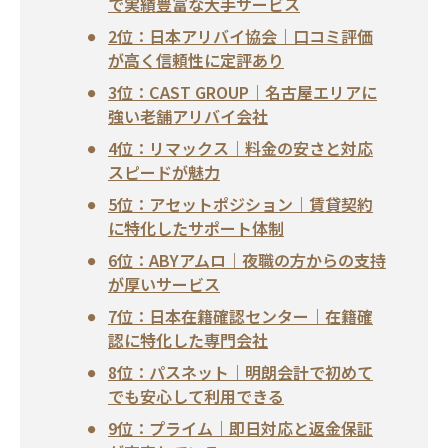
で実績豊富な大手サービス
2位：日本アリバイ協会｜口コミ評価
が高く信頼性に定評あり
3位：CAST GROUP｜名古屋エリアに
強い老舗アリバイ会社
4位：リマックス｜料金の安さと対応
スピードが魅力
5位：アセットポジション｜賃貸契約
に特化したサポート体制
6位：ABYアムロ｜夜職の方からの支持
が厚いサービス
7位：日本在籍確認センター｜在籍確
認に特化した専門会社
8位：パスネット｜明朗会計で初めて
でも安心して利用できる
9位：プライム｜即日対応と返金保証